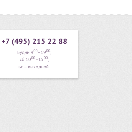
+7 (495) 215 22 88
00
00
Будни 9
–19
;
00
00
сб 10
–15
;
вс – выходной