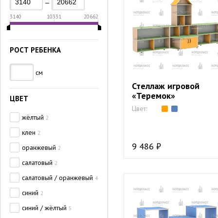
—
3140
10331
20662
РОСТ РЕБЕНКА
см
Стеллаж игровой
«Теремок»
ЦВЕТ
Цвет:
жёлтый
2
клен
2
9 486 ₽
оранжевый
2
салатовый
2
салатовый / оранжевый
4
синий
2
синий / жёлтый
5