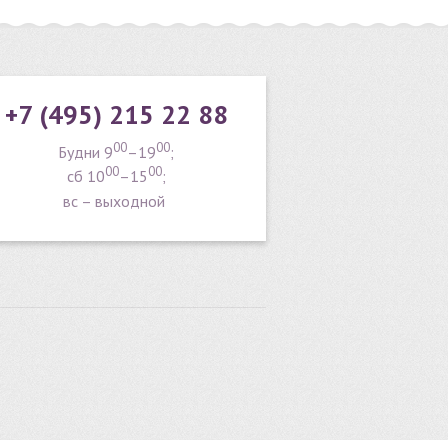
+7 (495) 215 22 88
00
00
Будни 9
–19
;
00
00
сб 10
–15
;
вс – выходной