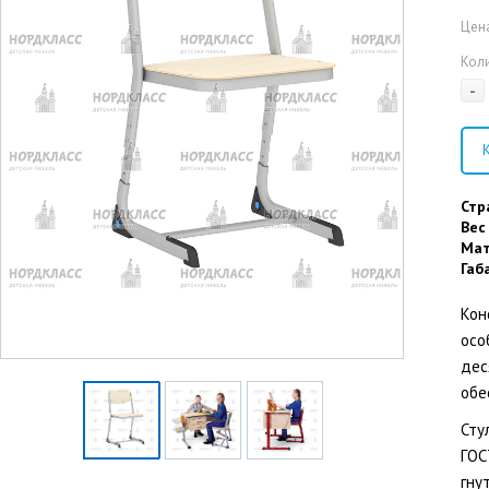
Цена
Кол
-
К
Стр
Вес
Мат
Габ
Кон
осо
дес
обе
Сту
ГОС
гну