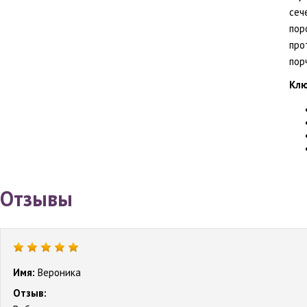
сеч
пор
про
пор
Клю
Отзывы
Имя:
Вероника
Отзыв: