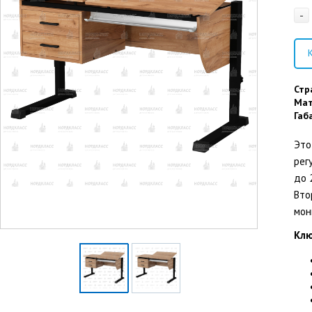
-
К
Стр
Мат
Габ
Это
рег
до 
Вто
мон
Клю