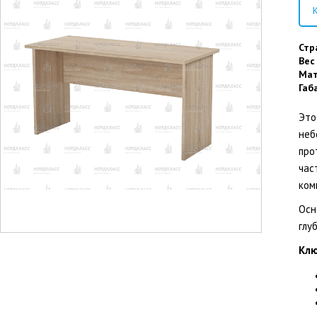
К
Стр
Вес
Мат
Габ
Это
неб
про
час
ком
Осн
глу
Клю