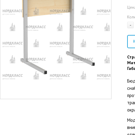
Цена
Кол
-
К
Стр
Мат
Габ
Бюд
сна
про
тра
окр
Мод
вни
отл