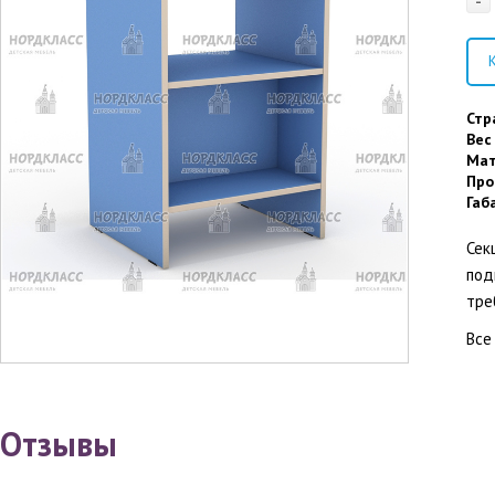
-
К
Стр
Вес
Мат
Про
Габ
Сек
под
тре
Все
Отзывы