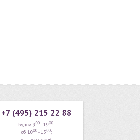
+7 (495) 215 22 88
00
00
Будни 9
–19
;
00
00
сб 10
–15
;
вс – выходной