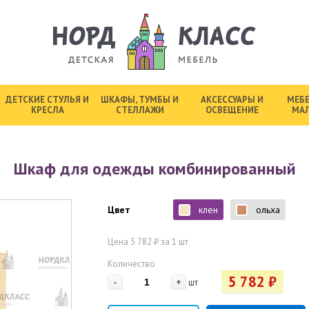
ДЕТСКИЕ СТУЛЬЯ И
ШКАФЫ, ТУМБЫ И
АКСЕССУАРЫ И
МЕБЕ
КРЕСЛА
СТЕЛЛАЖИ
ОСВЕЩЕНИЕ
МА
Шкаф для одежды комбинированный
Цвет
клен
ольха
Цена 5 782 ₽ за 1 шт
Количество
5 782 ₽
-
+
шт