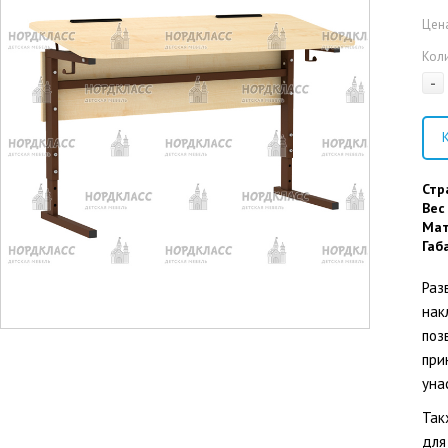
Цена
Кол
-
К
Стр
Вес
Мат
Габ
Раз
нак
поз
при
уна
Так
для