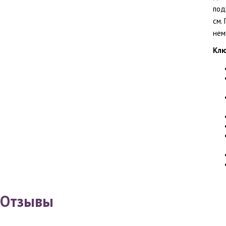
под
см.
нем
Клю
Отзывы