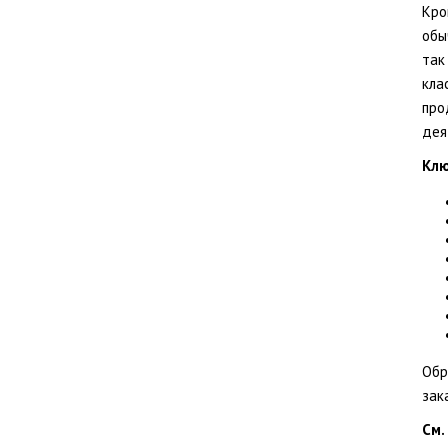
Кро
обы
так
кла
про
дея
Клю
Обр
зак
См.