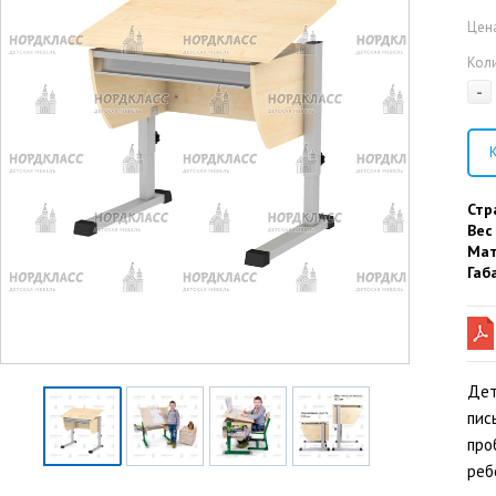
Цена
Кол
-
К
Стр
Вес
Мат
Габ
Дет
пис
про
реб