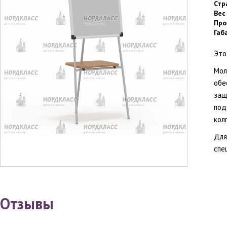
Стр
Вес
Про
Габ
Это
Мол
обе
защ
под
кол
Для
спе
Отзывы