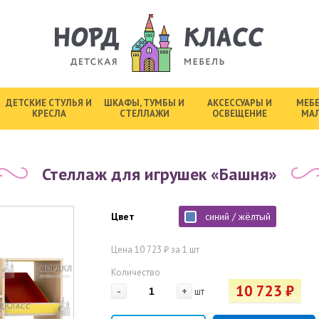
ДЕТСКИЕ СТУЛЬЯ И
ШКАФЫ, ТУМБЫ И
АКСЕССУАРЫ И
МЕБЕ
КРЕСЛА
СТЕЛЛАЖИ
ОСВЕЩЕНИЕ
МА
Стеллаж для игрушек «Башня»
Цвет
синий / жёлтый
Цена 10 723 ₽ за 1 шт
Количество
10 723 ₽
-
+
шт