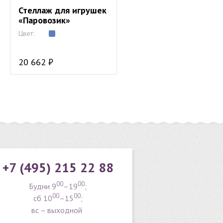
Стеллаж для игрушек
«Паровозик»
Цвет:
20 662 ₽
+7 (495) 215 22 88
00
00
Будни 9
–19
;
00
00
сб 10
–15
;
вс – выходной