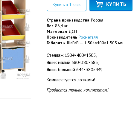
КУПИТЬ
Купить в 1 клик
Страна производства
Россия
Вес
86,4 кг
Материал
ДСП
Производитель
Росметалл
Габариты
Ш×Г×В — 1 504×400×1 505 мм
Cтеллаж 1504×400×1505,
Ящик малый 380×380×385,
Ящик большой 644×380×449
Комплектуется лотками!
Продается только комплектом!