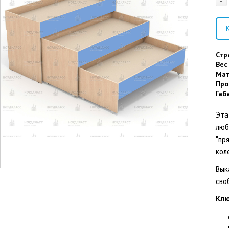
-
К
Стр
Вес
Мат
Про
Габ
Эта
люб
"пр
кол
Вык
сво
Клю